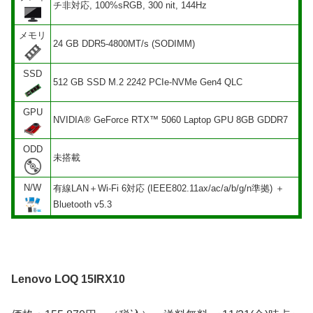
チ非対応, 100%sRGB, 300 nit, 144Hz
メモリ
24 GB DDR5-4800MT/s (SODIMM)
SSD
512 GB SSD M.2 2242 PCIe-NVMe Gen4 QLC
GPU
NVIDIA® GeForce RTX™ 5060 Laptop GPU 8GB GDDR7
ODD
未搭載
N/W
有線LAN＋Wi-Fi 6対応 (IEEE802.11ax/ac/a/b/g/n準拠) ＋
Bluetooth v5.3
Lenovo LOQ 15IRX10