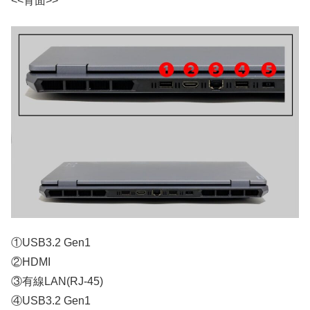
<<背面>>
①USB3.2 Gen1
②HDMI
③有線LAN(RJ-45)
④USB3.2 Gen1