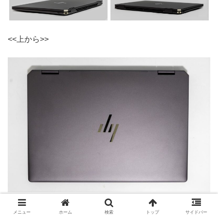
<<上から>>
14インチワイドですのでセミB5サイズノートよりは大き
メニュー
ホーム
検索
トップ
サイドバー