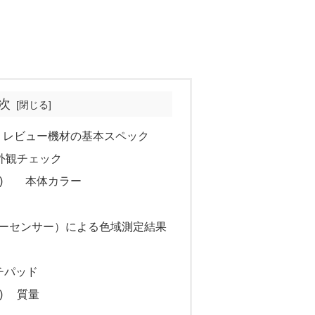
次
370) レビュー機材の基本スペック
0) 外観チェック
9370) 本体カラー
e（カラーセンサー）による色域測定結果
チパッド
70) 質量