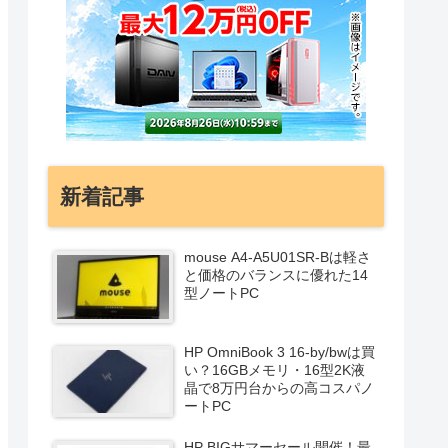
新着記事
mouse A4-A5U01SR-Bは軽さ
と価格のバランスに優れた14
型ノートPC
HP OmniBook 3 16-by/bwは買
い？16GBメモリ・16型2K液
晶で8万円台からの高コスパノ
ートPC
HP BIGサマーセール開催！最