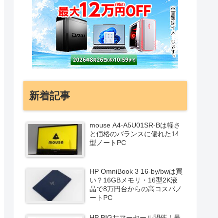
新着記事
mouse A4-A5U01SR-Bは軽さ
と価格のバランスに優れた14
型ノートPC
HP OmniBook 3 16-by/bwは買
い？16GBメモリ・16型2K液
晶で8万円台からの高コスパノ
ートPC
HP BIGサマーセール開催！最