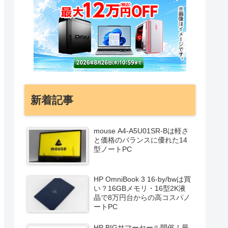
新着記事
mouse A4-A5U01SR-Bは軽さ
と価格のバランスに優れた14
型ノートPC
HP OmniBook 3 16-by/bwは買
い？16GBメモリ・16型2K液
晶で8万円台からの高コスパノ
ートPC
HP BIGサマーセール開催！最