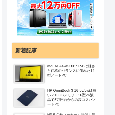
新着記事
mouse A4-A5U01SR-Bは軽さ
と価格のバランスに優れた14
型ノートPC
HP OmniBook 3 16-by/bwは買
い？16GBメモリ・16型2K液
晶で8万円台からの高コスパノ
ートPC
HP BIGサマーセール開催！最