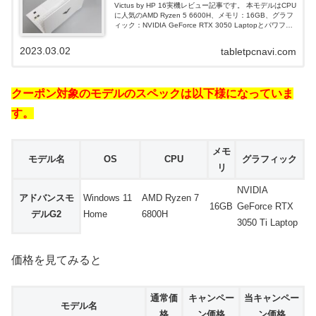
Victus by HP 16実機レビュー記事です。 本モデルはCPU
に人気のAMD Ryzen 5 6600H、メモリ：16GB、グラフ
ィック：NVIDIA GeForce RTX 3050 Laptopとパワフル
な構成となっていて質量も約 2.48 kgと軽いので持ち運び
可能なハイスペックノートPCとして使えるモデルに仕上
2023.03.02
tabletpcnavi.com
がっています。
クーポン対象のモデルのスペックは以下様になっていま
す。
メモ
モデル名
OS
CPU
グラフィック
リ
NVIDIA
アドバンスモ
Windows 11
AMD Ryzen 7
16GB
GeForce RTX
デルG2
Home
6800H
3050 Ti Laptop
価格を見てみると
通常価
キャンペー
当キャンペー
モデル名
格
ン価格
ン価格