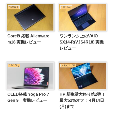
16型以上
1.0-1.5kg
Corei9 搭載 Alienware
ワンランク上のVAIO
m18 実機レビュー
SX14-R(VJS4R18) 実機
レビュー
1.0-1.5kg
お勧めアプリ
OLED搭載 Yoga Pro 7
HP 新生活大祭り第2弾！
Gen 9 実機レビュー
最大52%オフ！ 4月14日
(月)まで