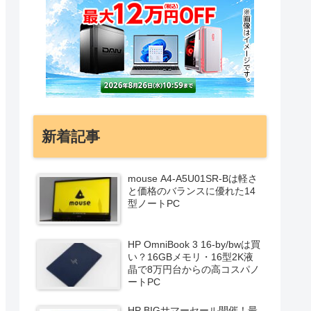
新着記事
mouse A4-A5U01SR-Bは軽さ
と価格のバランスに優れた14
型ノートPC
HP OmniBook 3 16-by/bwは買
い？16GBメモリ・16型2K液
晶で8万円台からの高コスパノ
ートPC
HP BIGサマーセール開催！最