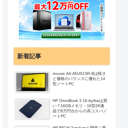
新着記事
mouse A4-A5U01SR-Bは軽さ
と価格のバランスに優れた14
型ノートPC
HP OmniBook 3 16-by/bwは買
い？16GBメモリ・16型2K液
晶で8万円台からの高コスパノ
ートPC
HP BIGサマーセール開催！最