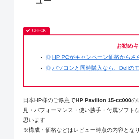
ュー
お勧めキ
HP PCがキャンペーン価格からさ
パソコンと同時購入なら、Dellの
日本HP様のご厚意で
HP Pavilion 15-cc000
の
見・パフォーマンス・使い勝手・付属ソフト
思います
※構成・価格などはレビュー時点の内容とな