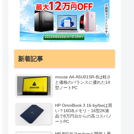
新着記事
mouse A4-A5U01SR-Bは軽さ
と価格のバランスに優れた14
型ノートPC
HP OmniBook 3 16-by/bwは買
い？16GBメモリ・16型2K液
晶で8万円台からの高コスパノ
ートPC
HP BIGサマーセール開催！最