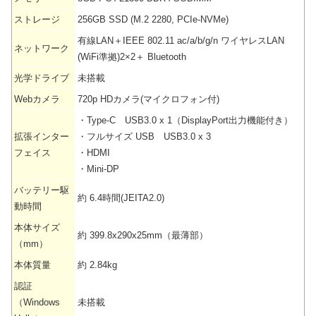
ストレージ
256GB SSD (M.2 2280, PCIe-NVMe)
有線LAN＋IEEE 802.11 ac/a/b/g/n ワイヤレスLAN
ネットワーク
(WiFi準拠)2×2＋ Bluetooth
光学ドライブ
未搭載
Webカメラ
720p HDカメラ(マイクロフォン付)
・Type-C USB3.0 x 1（DisplayPort出力機能付き）
拡張インター
・フルサイズ USB USB3.0 x 3
フェイス
・HDMI
・Mini-DP
バッテリー駆
約 6.4時間(JEITA2.0)
動時間
本体サイズ
約 399.8x290x25mm（最薄部）
（mm）
本体質量
約 2.84kg
認証
（Windows
未搭載