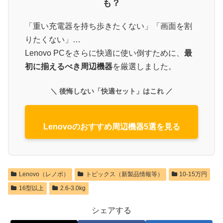
も？
「重い充電器を持ち歩きたくない」「画面を割
りたくない」…
Lenovo PCをさらに快適に使い倒すために、
最
初に揃えるべき周辺機器
を厳選しました。
＼ 後悔しない「快適セット」はこれ ／
Lenovoのおすすめ周辺機器5選を見る
Lenovo（レノボ）
トピックス（新製品情報等）
10-15万円
16型以上
2.6-3.0kg
シェアする