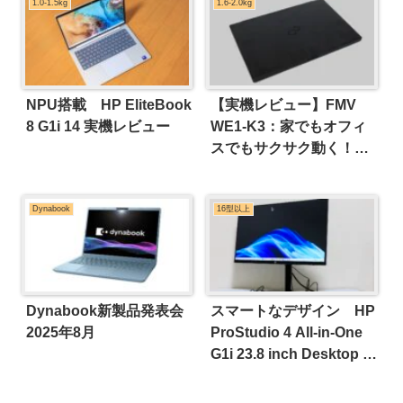
1.0-1.5kg
1.6-2.0kg
NPU搭載 HP EliteBook
【実機レビュー】FMV
8 G1i 14 実機レビュー
WE1-K3：家でもオフィ
スでもサクサク動く！
「ホームモバイル」に最
適な15.6型スタンダード
Dynabook
16型以上
PC
Dynabook新製品発表会
スマートなデザイン HP
2025年8月
ProStudio 4 All-in-One
G1i 23.8 inch Desktop AI
PC 実機レビュー