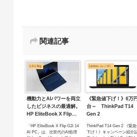
関連記事
1.0-1.5kg
Lenovo（レノボ）
機動力とAIパワーを両立
《緊急値下げ！》6万
したビジネスの最適解。
台～ ThinkPad T14
HP EliteBook X Flip
Gen 2
G2i 14 AI PC 実機レビ
「HP EliteBook X Flip G2i 14
ThinkPad T14 Gen 2 《緊
ュー
AI PC」は、次世代のAI処理
下げ！》キャンペーン紹介