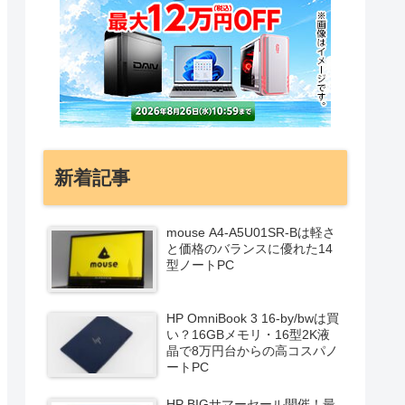
新着記事
mouse A4-A5U01SR-Bは軽さ
と価格のバランスに優れた14
型ノートPC
HP OmniBook 3 16-by/bwは買
い？16GBメモリ・16型2K液
晶で8万円台からの高コスパノ
ートPC
HP BIGサマーセール開催！最