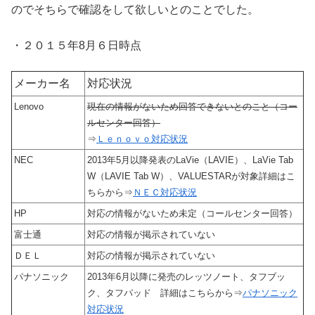
のでそちらで確認をして欲しいとのことでした。
・２０１５年8月６日時点
メーカー名
対応状況
Lenovo
現在の情報がないため回答できないとのこと（コー
ルセンター回答）
⇒
Ｌｅｎｏｖｏ対応状況
NEC
2013年5月以降発表のLaVie（LAVIE）、LaVie Tab
W（LAVIE Tab W）、VALUESTARが対象詳細はこ
ちらから⇒
ＮＥＣ対応状況
HP
対応の情報がないため未定（コールセンター回答）
富士通
対応の情報が掲示されていない
ＤＥＬ
対応の情報が掲示されていない
パナソニック
2013年6月以降に発売のレッツノート、タフブッ
ク、タフパッド 詳細はこちらから⇒
パナソニック
対応状況