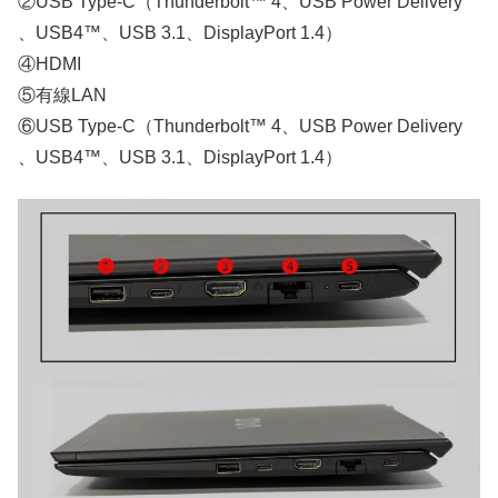
②USB Type-C（Thunderbolt™ 4、USB Power Delivery
、USB4™、USB 3.1、DisplayPort 1.4）
④HDMI
⑤有線LAN
⑥USB Type-C（Thunderbolt™ 4、USB Power Delivery
、USB4™、USB 3.1、DisplayPort 1.4）