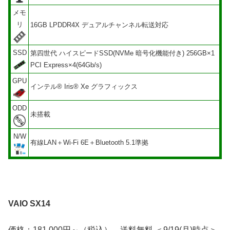
メモ
リ
16GB LPDDR4X デュアルチャンネル転送対応
SSD
第四世代 ハイスピードSSD(NVMe 暗号化機能付き) 256GB×1
PCI Express×4(64Gb/s)
GPU
インテル® Iris® Xe グラフィックス
ODD
未搭載
N/W
有線LAN＋Wi-Fi 6E＋Bluetooth 5.1準拠
VAIO SX14
価格：181,000円～（税込）、送料無料 ＜9/19(月)時点＞