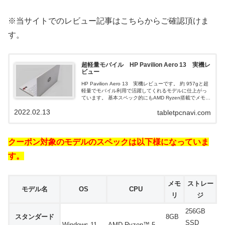
※当サイトでのレビュー記事はこちらからご確認頂けま
す。
超軽量モバイル HP Pavilion Aero 13 実機レ
ビュー
HP Pavilion Aero 13 実機レビューです。 約 957gと超
軽量でモバイル利用で活躍してくれるモデルに仕上がっ
ています。 基本スペック的にもAMD Ryzen搭載でメモリ
も16GBなのでパフォーマンス的にも期待できると思いま
2022.02.13
tabletpcnavi.com
す。 液晶も綺麗なので色を大事にされる方にもお勧めで
す。
クーポン対象のモデルのスペックは以下様になっていま
す。
メモ
ストレー
モデル名
OS
CPU
リ
ジ
256GB
スタンダード
8GB
SSD
Windows 11
AMD Ryzen™ 5