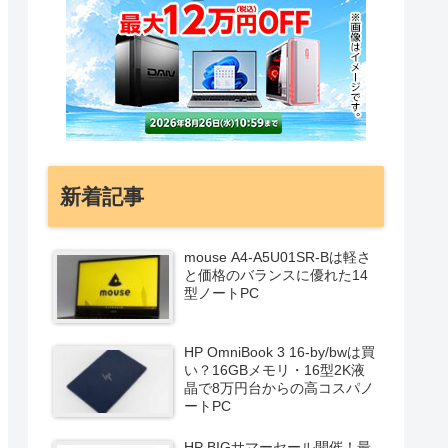
新着記事
mouse A4-A5U01SR-Bは軽さ
と価格のバランスに優れた14
型ノートPC
HP OmniBook 3 16-by/bwは買
い？16GBメモリ・16型2K液
晶で8万円台からの高コスパノ
ートPC
HP BIGサマーセール開催！最