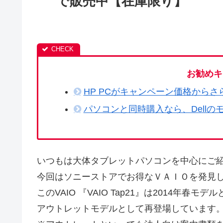
で販売中【在庫限り】
お勧めキ
HP PCがキャンペーン価格からさ
パソコンと同時購入なら、Dellの
いつもは大体タブレットパソコンを中心にご
今回はソニーストアでお得なＶＡＩＯを発見
このVAIO 『VAIO Tap21』は2014年
アウトレットモデルとして再登場しています