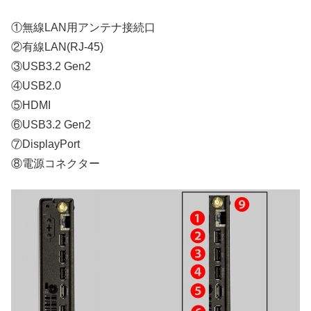
①無線LAN用アンテナ接続口
②有線LAN(RJ-45)
③USB3.2 Gen2
④USB2.0
⑤HDMI
⑥USB3.2 Gen2
⑦DisplayPort
⑧電源コネクター