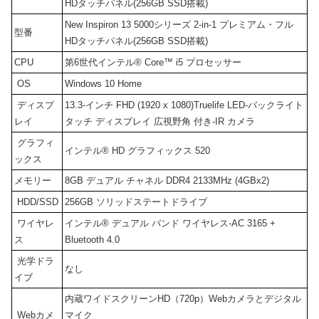
HDタッチパネル(256GB SSD搭載)
New Inspiron 13 5000シリーズ 2-in-1 プレミアム・フル
型番
HDタッチパネル(256GB SSD搭載)
CPU
第6世代インテル® Core™ i5 プロセッサー
OS
Windows 10 Home
ディスプ
13.3-インチ FHD (1920 x 1080)Truelife LED-バックライト
レイ
タッチ ディスプレイ 広視野角 付き-IR カメラ
グラフィ
インテル® HD グラフィックス 520
ックス
メモリー
8GB デュアル チャネル DDR4 2133MHz (4GBx2)
HDD/SSD
256GB ソリッドステートドライブ
ワイヤレ
インテル® デュアル バンド ワイヤレス-AC 3165 +
ス
Bluetooth 4.0
光学ドラ
なし
イブ
内蔵ワイドスクリーンHD（720p）Webカメラとデジタル
Webカメ
マイク