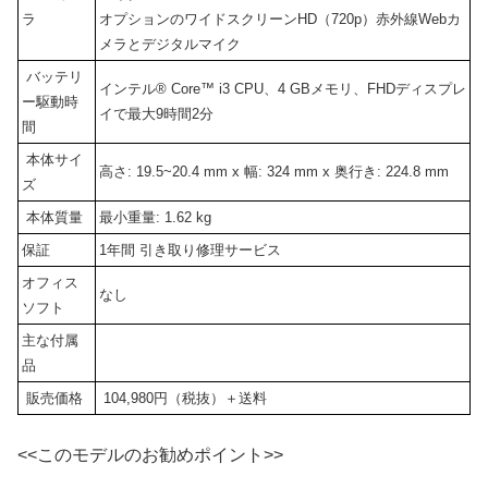
ラ
オプションのワイドスクリーンHD（720p）赤外線Webカ
メラとデジタルマイク
バッテリ
インテル® Core™ i3 CPU、4 GBメモリ、FHDディスプレ
ー駆動時
イで最大9時間2分
間
本体サイ
高さ: 19.5~20.4 mm x 幅: 324 mm x 奥行き: 224.8 mm
ズ
本体質量
最小重量: 1.62 kg
保証
1年間 引き取り修理サービス
オフィス
なし
ソフト
主な付属
品
販売価格
104,980円（税抜）＋送料
<<このモデルのお勧めポイント>>