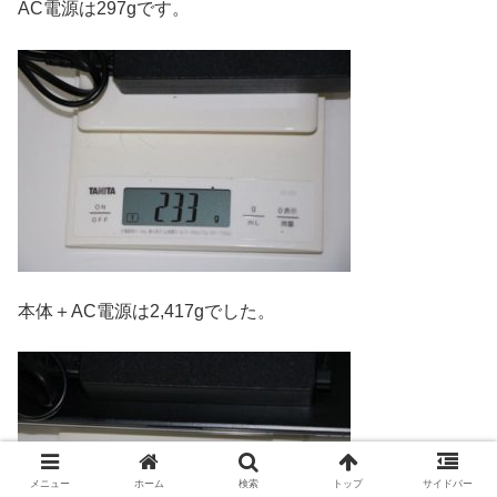
AC電源は297gです。
本体＋AC電源は2,417gでした。
メニュー
ホーム
検索
トップ
サイドバー