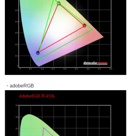
・adobeRGB