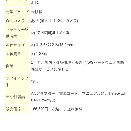
4.1À
光学ドライブ
未搭載
Webカメラ
あり (前面:HD 720p カメラ)
バッテリー駆
約 12.2時間(JEITA2.0)
動時間
本体サイズ
約 313.5×222.2×18.2mm
本体質量
約 1.38kg
1年間、国内（引取修理）海外（IWSハードウェア国際
保証
保証サービスに準じる）
オフィスソフ
なし
ト
ACアダプター、電源コード、マニュアル類、ThinkPad
主な付属品
Pen Pro-2など
販売価格
166,320円（税込）、送料無料