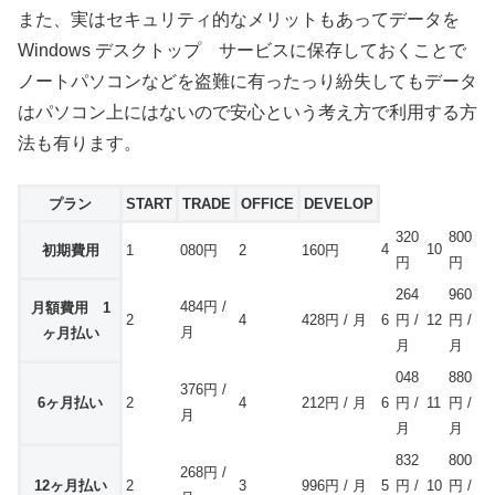
また、実はセキュリティ的なメリットもあってデータを
Windows デスクトップ サービスに保存しておくことで
ノートパソコンなどを盗難に有ったっり紛失してもデータ
はパソコン上にはないので安心という考え方で利用する方
法も有ります。
プラン
START
TRADE
OFFICE
DEVELOP
320
800
4
10
初期費用
1
080円
2
160円
円
円
264
960
484円 /
月額費用 1
2
4
428円 / 月
6
円 /
12
円 /
月
ヶ月払い
月
月
048
880
376円 /
6ヶ月払い
2
4
212円 / 月
6
円 /
11
円 /
月
月
月
832
800
268円 /
12ヶ月払い
2
3
996円 / 月
5
円 /
10
円 /