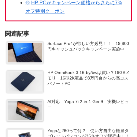
HP PCがキャンペーン価格からさらに7%
オフ特別クーポン
関連記事
Surface Pro4が欲しい方必見！！ 19,800
円キャッシュバックキャンペーン実施中
HP OmniBook 3 16-by/bwは買い？16GBメ
モリ・16型2K液晶で8万円台からの高コス
パノートPC
AI対応 Yoga 7i 2-in-1 Gen9 実機レビュ
ー
Yogaな260って何？ 使い方自由な軽量タ
ブレットパソコンが35％オフで販売中！！