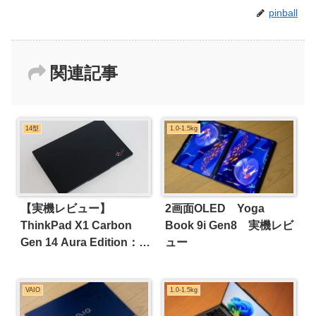
pinball
関連記事
14型
1.0-1.5kg
【実機レビュー】
2画面OLED Yoga
ThinkPad X1 Carbon
Book 9i Gen8 実機レビ
Gen 14 Aura Edition：
ュー
Core Ultra搭載の定番ビ
ジネスモバイルを徹底検
VAIO
1.0-1.5kg
証