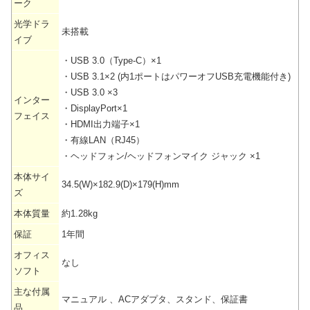
ーク
光学ドラ
未搭載
イブ
・USB 3.0（Type-C）×1
・USB 3.1×2 (内1ポートはパワーオフUSB充電機能付き)
・USB 3.0 ×3
インター
・DisplayPort×1
フェイス
・HDMI出力端子×1
・有線LAN（RJ45）
・ヘッドフォン/ヘッドフォンマイク ジャック ×1
本体サイ
34.5(W)×182.9(D)×179(H)mm
ズ
本体質量
約1.28kg
保証
1年間
オフィス
なし
ソフト
主な付属
マニュアル 、ACアダプタ、スタンド、保証書
品