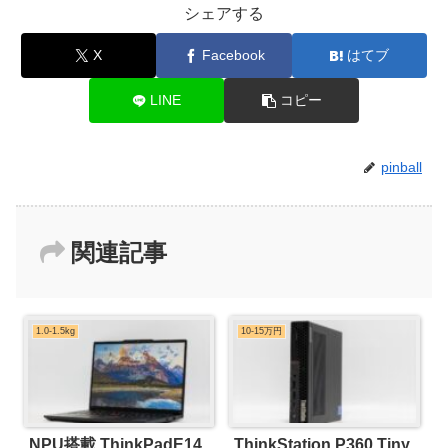
シェアする
X
Facebook
はてブ
LINE
コピー
pinball
関連記事
1.0-1.5kg
10-15万円
NPU搭載 ThinkPadE14
ThinkStation P360 Tiny