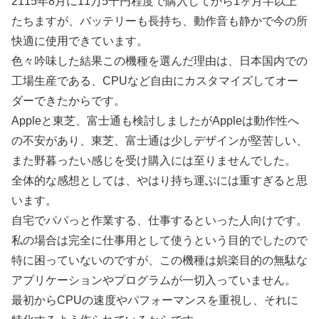
2115年8月に11万5千円程度で購入してから1ヶ月半以上
たちますが、バッテリーも長持ち、動作音も静かで今の所
快適に使用できています。
色々吟味した結果この機種を選んだ理由は、日本国内での
工場生産である、CPUなど自由にカスタマイズしてオー
ダーできたからです。
Appleと東芝、富士通も検討しましたがAppleは動作性へ
の不安があり、東芝、富士通は少しデザインが堅苦しい、
また野暮ったい感じを受け購入には至りませんでした。
全体的な感想としては、やはり持ち運ぶには重すぎると思
います。
自宅でパパっと作業する、仕事するといった人向けです。
私の場合は完全に仕事用として使うという目的でしたので
特に困っていないのですが、この機種は娯楽目的の無駄な
アプリケーションやプログラムが一切入っていません。
最初からCPUの速度やパフォーマンスを重視し、それに