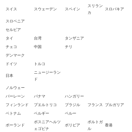
スリラン
スイス
スウェーデン
スペイン
スロバキア
カ
スロベニア
セルビア
タイ
台湾
タンザニア
チェコ
中国
チリ
デンマーク
ドイツ
トルコ
ニュージーラン
日本
ド
ノルウェー
バーレーン
パナマ
ハンガリー
フィンランド
プエルトリコ
ブラジル
フランス
ブルガリア
ベトナム
ベルギー
ペルー
ボスニアヘルツ
ポルトガ
ポーランド
ボリビア
香港
ェゴビナ
ル