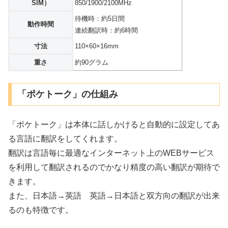
SIM）
850/1900/2100MHz
待機時：約5日間
動作時間
連続翻訳時：約6時間
寸法
110×60×16mm
重さ
約90グラム
「ポケトーク」の仕組み
「ポケトーク」は本体に話しかけると自動的に設定してあ
る言語に翻訳をしてくれます。
翻訳は言語毎に最適なインターネット上のWEBサービス
を利用して翻訳されるのでかなり精度の高い翻訳が期待で
きます。
また、日本語→英語 英語→日本語と双方向の翻訳が出来
るのも特徴です。