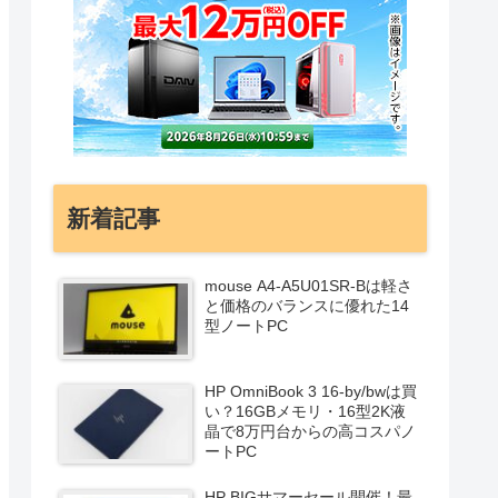
新着記事
mouse A4-A5U01SR-Bは軽さ
と価格のバランスに優れた14
型ノートPC
HP OmniBook 3 16-by/bwは買
い？16GBメモリ・16型2K液
晶で8万円台からの高コスパノ
ートPC
HP BIGサマーセール開催！最