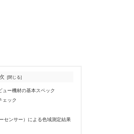
次
F レビュー機材の基本スペック
外観チェック
e（カラーセンサー）による色域測定結果