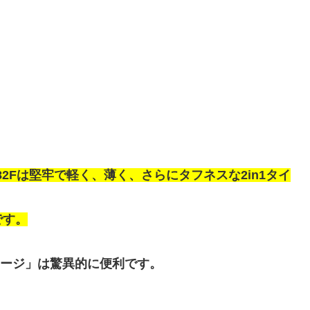
Z82Fは堅牢で軽く、薄く、さらにタフネスな2in1タイ
です。
ャージ」は驚異的に便利です。